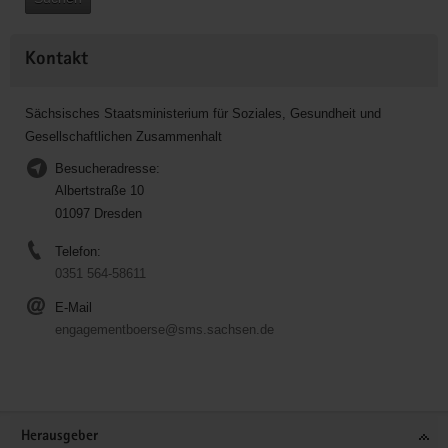
Kontakt
Sächsisches Staatsministerium für Soziales, Gesundheit und
Gesellschaftlichen Zusammenhalt
Besucheradresse:
Albertstraße 10
01097 Dresden
Telefon:
0351 564-58611
E-Mail
engagementboerse@sms.sachsen.de
Service
Herausgeber