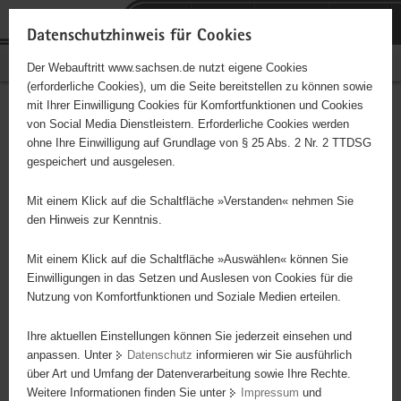
P
Portalübergreifende
o
H
Navigation
Datenschutzhinweis für Cookies
r
a
S
Bürgerschaftliches Engagement
Der Webauftritt www.sachsen.de nutzt eigene Cookies
t
u
e
(erforderliche Cookies), um die Seite bereitstellen zu können sowie
a
p
r
mit Ihrer Einwilligung Cookies für Komfortfunktionen und Cookies
l
t
v
Hauptinhalt
Engagementbörse
von Social Media Dienstleistern. Erforderliche Cookies werden
ü
i
i
ohne Ihre Einwilligung auf Grundlage von § 25 Abs. 2 Nr. 2 TTDSG
b
n
c
gespeichert und ausgelesen.
e
h
e
Ergebnisse auf Karte anzeigen
r
a
Mit einem Klick auf die Schaltfläche »Verstanden« nehmen Sie
g
l
den Hinweis zur Kenntnis.
r
t
Alles
Initiativen
Projekte
e
Mit einem Klick auf die Schaltfläche »Auswählen« können Sie
Nach Alphabet
Nach Postleitzahl
i
Einwilligungen in das Setzen und Auslesen von Cookies für die
Nutzung von Komfortfunktionen und Soziale Medien erteilen.
f
e
Ihre aktuellen Einstellungen können Sie jederzeit einsehen und
0 Suchergebnisse
n
anpassen. Unter
Datenschutz
informieren wir Sie ausführlich
d
über Art und Umfang der Datenverarbeitung sowie Ihre Rechte.
e
erste
vorige
nächste
letzte
Weitere Informationen finden Sie unter
Impressum
und
N