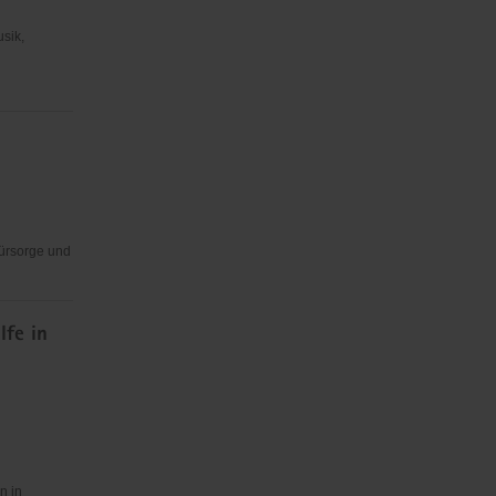
usik,
Fürsorge und
lfe in
n in