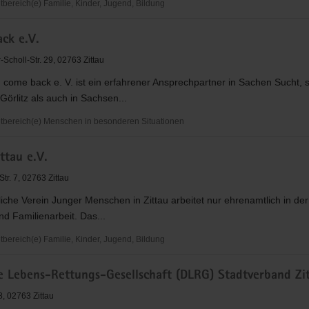
ereich(e) Familie, Kinder, Jugend, Bildung
s
ck e.V.
s
Scholl-Str. 29, 02763 Zittau
 come back e. V. ist ein erfahrener Ansprechpartner in Sachen Sucht, 
Görlitz als auch in Sachsen...
bereich(e) Menschen in besonderen Situationen
ttau e.V.
tr. 7, 02763 Zittau
liche Verein Junger Menschen in Zittau arbeitet nur ehrenamtlich in der
d Familienarbeit. Das...
ereich(e) Familie, Kinder, Jugend, Bildung
e Lebens-Rettungs-Gesellschaft (DLRG) Stadtverband Zit
8, 02763 Zittau