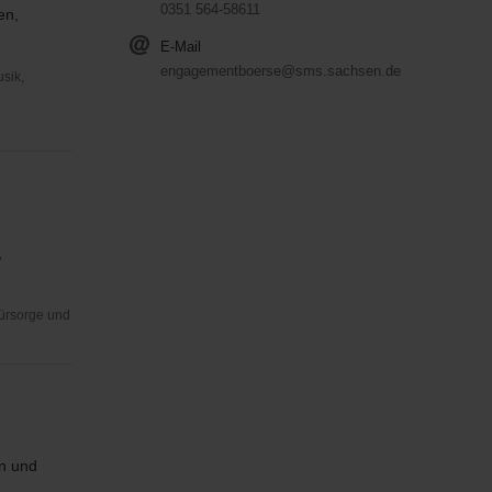
0351 564-58611
en,
E-Mail
engagementboerse@sms.sachsen.de
usik,
,
Fürsorge und
n und