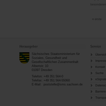
besonderen S
Diakonisc
Werk
erste
im
Kirchenbez
Löbau-
Zittau
Service
gGmbH,
Herausgeber
Service
Mithilfe
Sächsisches Staatsministerium für
Übersic
in
Soziales, Gesundheit und
der
Impres
Gesellschaftlichen Zusammenhalt
Albertstr. 10
Kirchenbez
Kontakt
01097
Dresden
Suche
Telefon:
+49 351 564-0
eSignat
Telefax:
+49 351 564-55060
E-Mail:
poststelle@sms.sachsen.de
Datensc
Barriere
Transpa