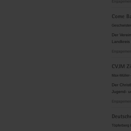
Engagementb
Christliche
Come Ba
Kinderhau
"St.
Geschwister-
Antonius"
Der Verein
Landkreis 
Engagement
Come
CVJM Zi
Back
e.V.
Max-Müller-S
Der Christ
Jugend- un
Engagementb
CVJM
Deutsch
Zittau
e.V.
Töpferberg 