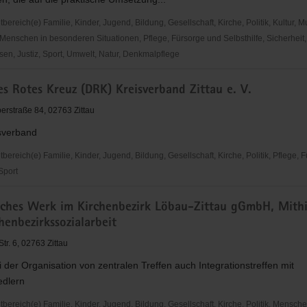
reich(e) Familie, Kinder, Jugend, Bildung, Gesellschaft, Kirche, Politik, Kultur, M
Menschen in besonderen Situationen, Pflege, Fürsorge und Selbsthilfe, Sicherheit,
en, Justiz, Sport, Umwelt, Natur, Denkmalpflege
s Rotes Kreuz (DRK) Kreisverband Zittau e. V.
sethik
rstraße 84, 02763 Zittau
sverband
reich(e) Familie, Kinder, Jugend, Bildung, Gesellschaft, Kirche, Politik, Pflege, 
 Sport
sches Werk im Kirchenbezirk Löbau-Zittau gGmbH, Mithi
henbezirkssozialarbeit
r. 6, 02763 Zittau
and
ei der Organisation von zentralen Treffen auch Integrationstreffen mit
edlern
ereich(e) Familie, Kinder, Jugend, Bildung, Gesellschaft, Kirche, Politik, Mensche