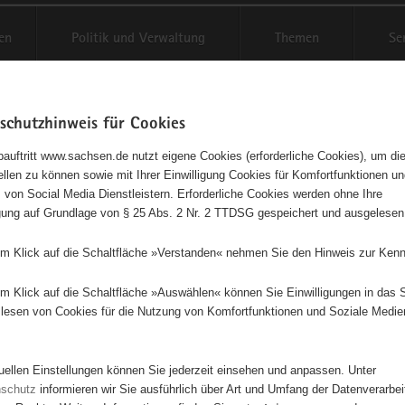
en
Politik und Verwaltung
Themen
Se
schutzhinweis für Cookies
Schriftgröße anpassen
Kontr
auftritt www.sachsen.de nutzt eigene Cookies (erforderliche Cookies), um die
tellen zu können sowie mit Ihrer Einwilligung Cookies für Komfortfunktionen u
t
agementbörse
 von Social Media Dienstleistern. Erforderliche Cookies werden ohne Ihre
igung auf Grundlage von § 25 Abs. 2 Nr. 2 TTDSG gespeichert und ausgelesen
isse auf Karte anzeigen
em Klick auf die Schaltfläche »Verstanden« nehmen Sie den Hinweis zur Kenn
em Klick auf die Schaltfläche »Auswählen« können Sie Einwilligungen in das 
Initiativen
Projekte
Nach Alphabet
Nach Post
lesen von Cookies für die Nutzung von Komfortfunktionen und Soziale Medie
tuellen Einstellungen können Sie jederzeit einsehen und anpassen. Unter
100 Suchergebnisse
nschutz
informieren wir Sie ausführlich über Art und Umfang der Datenverarbe