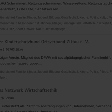
RG Schwimmen, Rettungsschwimmen, Wasserrettung, Rettungstauch
enschutz, Erste Hilfe, Sanitätswesen
reich(e) Familie, Kinder, Jugend, Bildung, Gesellschaft, Kirche, Politik, Kultur, M
Menschen in besonderen Situationen, Pflege, Fürsorge und Selbsthilfe, Sicherheit,
en, Justiz, Sport, Umwelt, Natur, Denkmalpflege
er Kinderschutzbund Ortsverband Zittau e. V.
e 2, 02763 Zittau
ft
iger Verein, Mitglied des DPWV mit sozialpädagogischer Familienhilfe
agogischer Tagesgruppe,...
and
reich(e) Familie, Kinder, Jugend, Bildung, Gesellschaft, Kirche, Politik, Pflege, 
 Sport
es Netzwerk Wirtschaftsethik
utzbund
nd
763 Zittau
unterstützt als Plattform Anstrengungen von Unternehmen, Verbände
nen, die auf die praktische Umsetzung...