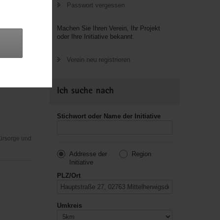
Passwort vergessen
Machen Sie Ihren Verein, Ihr Projekt
oder Ihre Initiative bekannt.
ithard
Verein neu registrieren
Ich suche nach
Stichwort oder Name der Initiative
Fürsorge und
Addresse der
Region
Initiative
PLZ/Ort
Umkreis