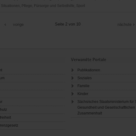
ituationen, Pflege, Fürsorge und Selbsthilfe, Sport
hes
Seite 2 von 10
vorige
nächste
irk
Verwandte Portale
ht
Publikationen
sum
Soziales
irkssozialarbeit
Familie
Kinder
ur
Sächsisches Staatsministerium für 
Gesundheit und Gesellschaftlichen
hutz
Zusammenhalt
freiheit
renzgesetz