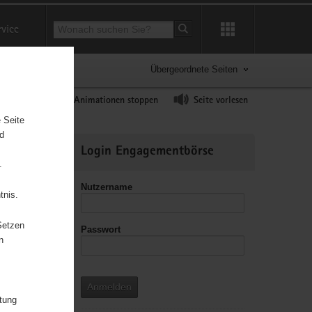
Suchbegriff
rvice
Suche starten
Übergeordnete Seiten
ast erhöhen
Animationen stoppen
Seite vorlesen
 Seite
nd
Weitere
Login Engagementbörse
Informationen
.
Nutzername
tnis.
Setzen
Passwort
leitzahl
n
Anmelden
itung