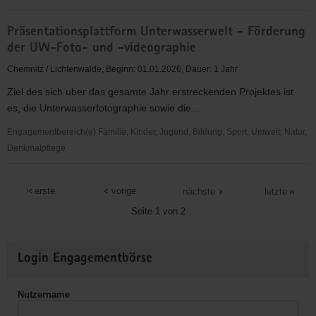
Randsportart
Organisation
Präsentationsplattform Unterwasserwelt - Förderung
und
der UW-Foto- und -videographie
leitende
Durchführung
Chemnitz / Lichtenwalde, Beginn: 01.01.2026, Dauer: 1 Jahr
überregionaler
Ziel des sich uber das gesamte Jahr erstreckenden Projektes ist
Wettkämpfe
es, die Unterwasserfotographie sowie die...
in
der
Engagementbereich(e) Familie, Kinder, Jugend, Bildung, Sport, Umwelt, Natur,
Randsportart
Denkmalpflege
Finswimming
Präsentationsplattform
Unterwasserwelt
erste
vorige
nächste
letzte
-
Seite 1 von 2
Förderung
der
Weitere
UW-
Login Engagementbörse
Informationen
Foto-
und
Nutzername
-