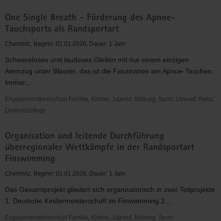
Naturschutz
One Single Breath - Förderung des Apnoe-
-
Tauchsports als Randsportart
Amphibienwanderung
Chemnitz, Beginn: 01.01.2026, Dauer: 1 Jahr
Schwereloses und lautloses Gleiten mit nur einem einzigen
Atemzug unter Wasser, das ist die Faszination am Apnoe-Tauchen.
Immer...
Engagementbereich(e) Familie, Kinder, Jugend, Bildung, Sport, Umwelt, Natur,
Denkmalpflege
One
Organisation und leitende Durchführung
Single
überregionaler Wettkämpfe in der Randsportart
Breath
Finswimming
-
Förderung
Chemnitz, Beginn: 01.01.2026, Dauer: 1 Jahr
des
Das Gesamtprojekt gliedert sich organisatorisch in zwei Teilprojekte
Apnoe-
1. Deutsche Kindermeisterschaft im Finswimming 2....
Tauchsports
als
Engagementbereich(e) Familie, Kinder, Jugend, Bildung, Sport