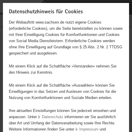
P
Portalübergreifende
o
H
Navigation
Datenschutzhinweis für Cookies
r
a
S
Bürgerschaftliches Engagement
Der Webauftritt www.sachsen.de nutzt eigene Cookies
t
u
e
(erforderliche Cookies), um die Seite bereitstellen zu können sowie
a
p
r
mit Ihrer Einwilligung Cookies für Komfortfunktionen und Cookies
l
t
v
Hauptinhalt
Engagementbörse
von Social Media Dienstleistern. Erforderliche Cookies werden
ü
i
i
ohne Ihre Einwilligung auf Grundlage von § 25 Abs. 2 Nr. 2 TTDSG
b
n
c
gespeichert und ausgelesen.
e
h
e
Ergebnisse auf Karte anzeigen
r
a
Mit einem Klick auf die Schaltfläche »Verstanden« nehmen Sie
g
l
den Hinweis zur Kenntnis.
r
t
Alles
Initiativen
Projekte
e
Mit einem Klick auf die Schaltfläche »Auswählen« können Sie
Nach Alphabet
Nach Postleitzahl
i
Einwilligungen in das Setzen und Auslesen von Cookies für die
Nutzung von Komfortfunktionen und Soziale Medien erteilen.
f
e
Ihre aktuellen Einstellungen können Sie jederzeit einsehen und
16 Suchergebnisse
n
anpassen. Unter
Datenschutz
informieren wir Sie ausführlich
d
über Art und Umfang der Datenverarbeitung sowie Ihre Rechte.
AG Mikwe Chemnitz
e
Weitere Informationen finden Sie unter
Impressum
und
N