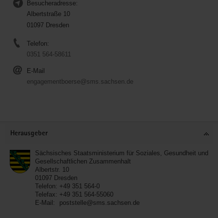
Besucheradresse:
Albertstraße 10
01097 Dresden
Telefon:
0351 564-58611
E-Mail
engagementboerse@sms.sachsen.de
Service
Herausgeber
Sächsisches Staatsministerium für Soziales, Gesundheit und
Gesellschaftlichen Zusammenhalt
Albertstr. 10
01097
Dresden
Telefon:
+49 351 564-0
Telefax:
+49 351 564-55060
E-Mail:
poststelle@sms.sachsen.de