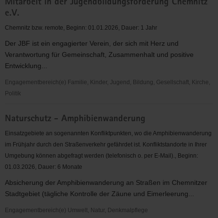
Mitarbeit in der Jugendbildungsförderung Chemnitz
Sachsenführungen
e.V.
Chemnitz bzw. remote, Beginn: 01.01.2026, Dauer: 1 Jahr
Der JBF ist ein engagierter Verein, der sich mit Herz und
Verantwortung für Gemeinschaft, Zusammenhalt und positive
Entwicklung...
Engagementbereich(e) Familie, Kinder, Jugend, Bildung, Gesellschaft, Kirche,
Politik
Mitarbeit
Naturschutz - Amphibienwanderung
in
der
Einsatzgebiete an sogenannten Konfliktpunkten, wo die Amphibienwanderung
Jugendbildungsförderung
im Frühjahr durch den Straßenverkehr gefährdet ist. Konfliktstandorte in Ihrer
Chemnitz
Umgebung können abgefragt werden (telefonisch o. per E-Mail)., Beginn:
e.V.
01.03.2026, Dauer: 6 Monate
Absicherung der Amphibienwanderung an Straßen im Chemnitzer
Stadtgebiet (tägliche Kontrolle der Zäune und Eimerleerung...
Engagementbereich(e) Umwelt, Natur, Denkmalpflege