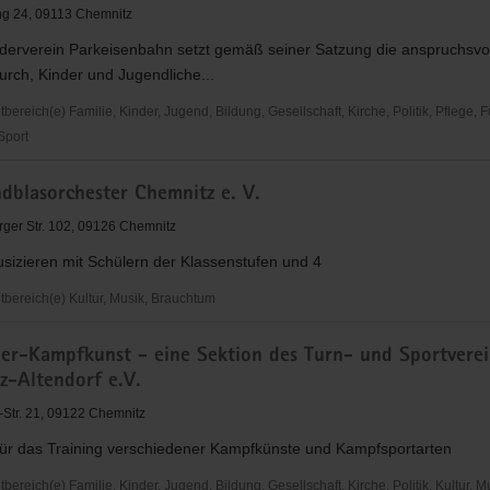
ng 24, 09113 Chemnitz
rderverein Parkeisenbahn setzt gemäß seiner Satzung die anspruchsvo
rch, Kinder und Jugendliche...
reich(e) Familie, Kinder, Jugend, Bildung, Gesellschaft, Kirche, Politik, Pflege, 
 Sport
dblasorchester Chemnitz e. V.
ein
bahn
ger Str. 102, 09126 Chemnitz
sizieren mit Schülern der Klassenstufen und 4
ereich(e) Kultur, Musik, Brauchtum
er-Kampfkunst - eine Sektion des Turn- und Sportvere
sorchester
z-Altendorf e.V.
l-Str. 21, 09122 Chemnitz
 für das Training verschiedener Kampfkünste und Kampfsportarten
reich(e) Familie, Kinder, Jugend, Bildung, Gesellschaft, Kirche, Politik, Kultur, M