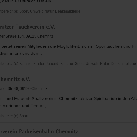
 das in Frankreich fast ein...
ereich(e) Sport, Umwelt, Natur, Denkmalpflege
itzer Tauchverein e.V.
r
er Straße 154, 09125 Chemnitz
 bietet seinen Mitgliedern die Möglichkeit, sich im Sporttauchen und 
chwimmen) und den...
ereich(e) Familie, Kinder, Jugend, Bildung, Sport, Umwelt, Natur, Denkmalpflege
Chemnitz e.V.
r
in
fer Str. 40, 09120 Chemnitz
- und Frauenfußballverein in Chemnitz, aktiver Spielbetrieb in den Alt
Juniorinnen und Frauen,...
bereich(e) Sport
erverein Parkeisenbahn Chemnitz