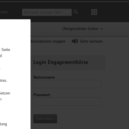
Suchbegriff
rvice
Suche starten
Übergeordnete Seiten
ast erhöhen
Animationen stoppen
Seite vorlesen
 Seite
nd
Weitere
Login Engagementbörse
Informationen
.
Nutzername
tnis.
Setzen
Passwort
leitzahl
n
Anmelden
itung