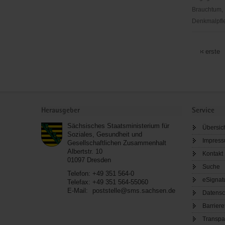
Brauchtum, P
Denkmalpfl
Abenteuer
Kampfkun
erste
-
eine
Sektion
des
Service
Turn-
Herausgeber
Service
und
Sächsisches Staatsministerium für
Übersic
Sportverei
Soziales, Gesundheit und
1861
Impres
Gesellschaftlichen Zusammenhalt
Albertstr. 10
Chemnitz-
Kontakt
01097
Dresden
Altendorf
Suche
Telefon:
+49 351 564-0
e.V.
eSignat
Telefax:
+49 351 564-55060
E-Mail:
poststelle@sms.sachsen.de
Datensc
Barriere
Transpa