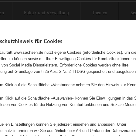
en
Politik und Verwaltung
Themen
Se
schutzhinweis für Cookies
Schriftgröße anpassen
Kontr
auftritt www.sachsen.de nutzt eigene Cookies (erforderliche Cookies), um die
tellen zu können sowie mit Ihrer Einwilligung Cookies für Komfortfunktionen u
t
agementbörse
 von Social Media Dienstleistern. Erforderliche Cookies werden ohne Ihre
igung auf Grundlage von § 25 Abs. 2 Nr. 2 TTDSG gespeichert und ausgelesen
isse auf Karte anzeigen
em Klick auf die Schaltfläche »Verstanden« nehmen Sie den Hinweis zur Kenn
em Klick auf die Schaltfläche »Auswählen« können Sie Einwilligungen in das 
Initiativen
Projekte
Nach Alphabet
Nach Post
lesen von Cookies für die Nutzung von Komfortfunktionen und Soziale Medie
tuellen Einstellungen können Sie jederzeit einsehen und anpassen. Unter
359 Suchergebnisse
nschutz
informieren wir Sie ausführlich über Art und Umfang der Datenverarbe