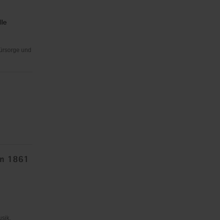
lle
Fürsorge und
in 1861
usik,