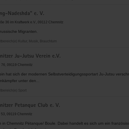
den
ng-Nadeshda" e. V.
ße 36 im Kraftwerk e.V., 09112 Chemnitz
 russische Migranten.
ereich(e) Kultur, Musik, Brauchtum
eit
-
itzer Ju-Jutsu Verein e.V.
"
z
 76, 09119 Chemnitz
in hat sich der modernen Selbstverteidigungssportart Ju-Jutsu verschr
nkämpfer unter den...
bereich(e) Sport
nitzer Petanque Club e. V.
r
r. 53, 09119 Chemnitz
n in Chemnitz Pétanque/ Boule. Dabei handelt es sich um ein französis