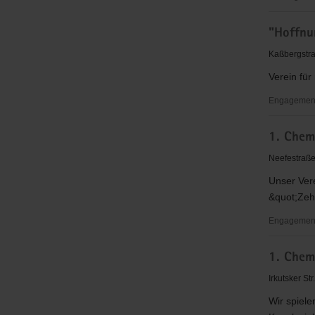
"Entschie
"Hoffnu
für
Christus"
Kaßbergstra
(EC)
Verein für
Kinder-
&
Engagementb
Jugendarb
"Hoffnung
Chemnitz
1. Chemn
Nadeshda
Lutherplat
e.
Neefestraße
V.
Unser Vere
&quot;Zeh
Engagement
1.
1. Chem
Chemnitze
Ju-
Irkutsker St
Jutsu
Wir spiele
Verein