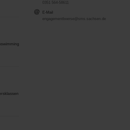
0351 564-58611
E-Mail
engagementboerse@sms.sachsen.de
Finswimming
ersklassen