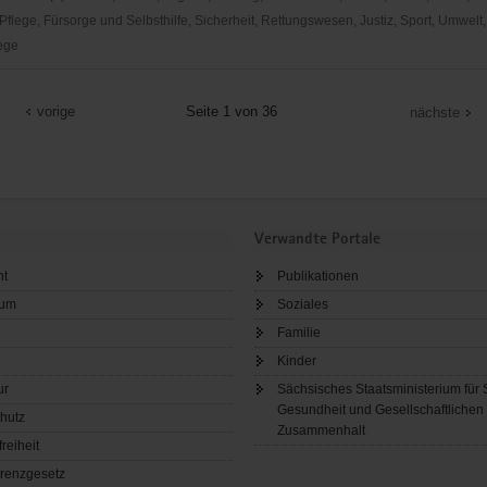
flege, Fürsorge und Selbsthilfe, Sicherheit, Rettungswesen, Justiz, Sport, Umwelt,
ege
-
st
vorige
Seite 1 von 36
nächste
Verwandte Portale
ht
Publikationen
n
sum
Soziales
Familie
Kinder
ur
Sächsisches Staatsministerium für 
Gesundheit und Gesellschaftlichen
hutz
Zusammenhalt
freiheit
renzgesetz