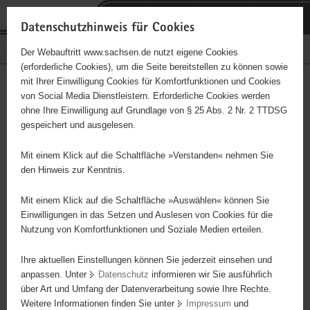
P
Portalübergreifende
o
H
Navigation
Datenschutzhinweis für Cookies
r
a
S
Bürgerschaftliches Engagement
Der Webauftritt www.sachsen.de nutzt eigene Cookies
t
u
e
(erforderliche Cookies), um die Seite bereitstellen zu können sowie
a
p
r
mit Ihrer Einwilligung Cookies für Komfortfunktionen und Cookies
l
t
v
Hauptinhalt
Engagementbörse
von Social Media Dienstleistern. Erforderliche Cookies werden
ü
i
i
ohne Ihre Einwilligung auf Grundlage von § 25 Abs. 2 Nr. 2 TTDSG
b
n
c
gespeichert und ausgelesen.
e
h
e
Ergebnisse auf Karte anzeigen
r
a
Mit einem Klick auf die Schaltfläche »Verstanden« nehmen Sie
g
l
den Hinweis zur Kenntnis.
r
t
Alles
Initiativen
Projekte
e
Mit einem Klick auf die Schaltfläche »Auswählen« können Sie
Nach Alphabet
Nach Postleitzahl
i
Einwilligungen in das Setzen und Auslesen von Cookies für die
Nutzung von Komfortfunktionen und Soziale Medien erteilen.
f
e
Ihre aktuellen Einstellungen können Sie jederzeit einsehen und
106 Suchergebnisse
n
anpassen. Unter
Datenschutz
informieren wir Sie ausführlich
d
über Art und Umfang der Datenverarbeitung sowie Ihre Rechte.
Unikat e. V.
e
Weitere Informationen finden Sie unter
Impressum
und
N