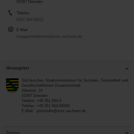
01097 Dresden
Telefon:
0351 564-58611
E-Mail
engagementboerse@sms.sachsen.de
Service
Herausgeber
Sächsisches Staatsministerium für Soziales, Gesundheit und
Gesellschaftlichen Zusammenhalt
Albertstr. 10
01097
Dresden
Telefon:
+49 351 564-0
Telefax:
+49 351 564-55060
E-Mail:
poststelle@sms.sachsen.de
Service