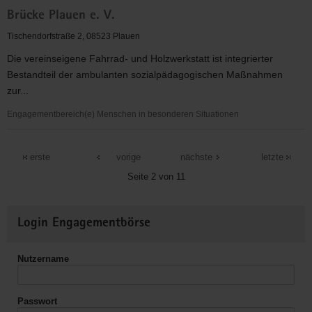
Diakonisches
Brücke Plauen e. V.
Werk-
Stadtmission
Tischendorfstraße 2, 08523 Plauen
Plauen
Die vereinseigene Fahrrad- und Holzwerkstatt ist integrierter
e.V.
Bestandteil der ambulanten sozialpädagogischen Maßnahmen
zur...
Engagementbereich(e) Menschen in besonderen Situationen
Brücke
Plauen
erste
vorige
nächste
letzte
e.
Seite 2 von 11
V.
Weitere
Login Engagementbörse
Informationen
Nutzername
Passwort