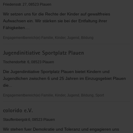
Vogtland
Friedensstr. 27, 08523 Plauen
gGmbH
Wir setzen uns für die Rechte der Kinder auf gewaltfreies
Aufwachsen ein. Wir stärken sie bei der Entfaltung ihrer
Fähigkeiten....
Engagementbereich(e) Familie, Kinder, Jugend, Bildung
Deutscher
Jugendinitiative Sportplatz Plauen
Kinderschutzbund
OV
Tischendorfstr. 6, 08523 Plauen
Plauen
Die Jugendinitiative Sportplatz Plauen bietet Kindern und
e.V.
Jugendlichen zwischen 6 und 25 Jahren im Einzugsgebiet Plauen
die...
Engagementbereich(e) Familie, Kinder, Jugend, Bildung, Sport
Jugendinitiative
colorido e.V.
Sportplatz
Plauen
Stauffenbergstr.6, 08523 Plauen
Wir stehen fuer Demokratie und Toleranz und engagieren uns