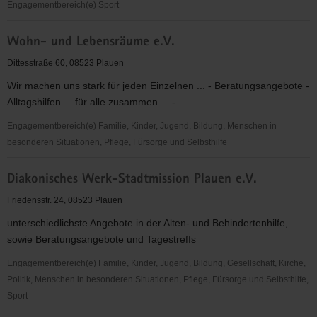
Engagementbereich(e) Sport
SV
Wohn- und Lebensräume e.V.
1904
Plauen-
Dittesstraße 60, 08523 Plauen
Oberlosa
Wir machen uns stark für jeden Einzelnen ... - Beratungsangebote -
e.V.
Alltagshilfen ... für alle zusammen ... -...
Engagementbereich(e) Familie, Kinder, Jugend, Bildung, Menschen in
besonderen Situationen, Pflege, Fürsorge und Selbsthilfe
Wohn-
Diakonisches Werk-Stadtmission Plauen e.V.
und
Lebensräume
Friedensstr. 24, 08523 Plauen
e.V.
unterschiedlichste Angebote in der Alten- und Behindertenhilfe,
sowie Beratungsangebote und Tagestreffs
Engagementbereich(e) Familie, Kinder, Jugend, Bildung, Gesellschaft, Kirche,
Politik, Menschen in besonderen Situationen, Pflege, Fürsorge und Selbsthilfe,
Sport