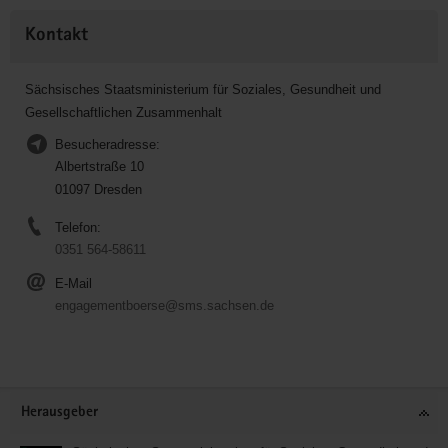
Kontakt
Sächsisches Staatsministerium für Soziales, Gesundheit und
Gesellschaftlichen Zusammenhalt
Besucheradresse:
Albertstraße 10
01097 Dresden
Telefon:
0351 564-58611
E-Mail
engagementboerse@sms.sachsen.de
Service
Herausgeber