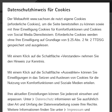
P
Portalübergreifende
o
H
Navigation
Datenschutzhinweis für Cookies
r
a
S
Bürgerschaftliches Engagement
Der Webauftritt www.sachsen.de nutzt eigene Cookies
t
u
e
(erforderliche Cookies), um die Seite bereitstellen zu können sowie
a
p
r
mit Ihrer Einwilligung Cookies für Komfortfunktionen und Cookies
l
t
v
Hauptinhalt
Engagementbörse
von Social Media Dienstleistern. Erforderliche Cookies werden
ü
i
i
ohne Ihre Einwilligung auf Grundlage von § 25 Abs. 2 Nr. 2 TTDSG
b
n
c
gespeichert und ausgelesen.
e
h
e
Ergebnisse auf Karte anzeigen
r
a
Mit einem Klick auf die Schaltfläche »Verstanden« nehmen Sie
g
l
den Hinweis zur Kenntnis.
r
t
Alles
Initiativen
Projekte
e
Mit einem Klick auf die Schaltfläche »Auswählen« können Sie
Nach Alphabet
Nach Postleitzahl
i
Einwilligungen in das Setzen und Auslesen von Cookies für die
Nutzung von Komfortfunktionen und Soziale Medien erteilen.
f
e
Ihre aktuellen Einstellungen können Sie jederzeit einsehen und
76 Suchergebnisse
n
anpassen. Unter
Datenschutz
informieren wir Sie ausführlich
d
über Art und Umfang der Datenverarbeitung sowie Ihre Rechte.
"Entschieden für Christus" (EC) - Jugendkreis
e
Weitere Informationen finden Sie unter
Impressum
und
N