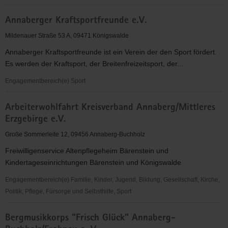
Alte
Annaberger Kraftsportfreunde e.V.
Brauerei
e.
Mildenauer Straße 53 A, 09471 Königswalde
V.
Annaberger Kraftsportfreunde ist ein Verein der den Sport fördert.
Es werden der Kraftsport, der Breitenfreizeitsport, der...
Engagementbereich(e) Sport
Annaberger
Arbeiterwohlfahrt Kreisverband Annaberg/Mittleres
Kraftsportfreunde
Erzgebirge e.V.
e.V.
Große Sommerleite 12, 09456 Annaberg-Buchholz
Freiwilligenservice Altenpflegeheim Bärenstein und
Kindertageseinrichtungen Bärenstein und Königswalde
Engagementbereich(e) Familie, Kinder, Jugend, Bildung, Gesellschaft, Kirche,
Politik, Pflege, Fürsorge und Selbsthilfe, Sport
Arbeiterwohlfahrt
Bergmusikkorps "Frisch Glück" Annaberg-
Kreisverband