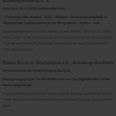
Buchholz/Frohnau e. V.
Annaberg/Mittleres
Erzgebirge
Ernst-Roch-Str. 4, 09456 Annaberg-Buchholz
e.V.
- Gründung des Vereins: 1981 - Mitglied (Gründungsmitglied) im
Sächsischen Landesverband der Bergmanns-, Hütten- und...
Engagementbereich(e) Familie, Kinder, Jugend, Bildung, Gesellschaft, Kirche,
Politik, Kultur, Musik, Brauchtum, Menschen in besonderen Situationen, Pflege,
Fürsorge und Selbsthilfe, Sicherheit, Rettungswesen, Justiz, Sport, Umwelt,
Natur, Denkmalpflege
Bergmusikkorps
Blaues Kreuz in Deutschland e.V., Annaberg-Buchholz
"Frisch
Glück"
Schumannstraße 18, 09456 Annaberg-Buchholz
Annaberg-
Begegnungsgruppe für Alkoholkranke und Suchtgefährdete sowie
Buchholz/Frohnau
deren Angehörige
e.
V.
Engagementbereich(e) Familie, Kinder, Jugend, Bildung, Gesellschaft, Kirche,
Politik, Menschen in besonderen Situationen, Pflege, Fürsorge und Selbsthilfe,
Sport
Blaues