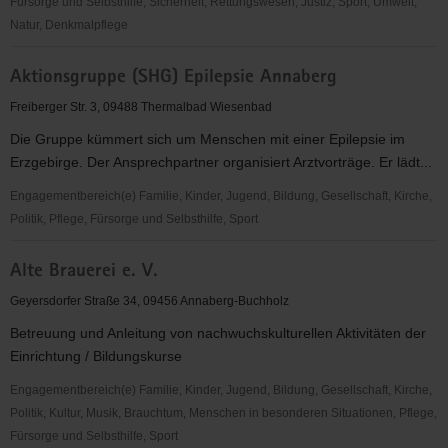
Fürsorge und Selbsthilfe, Sicherheit, Rettungswesen, Justiz, Sport, Umwelt,
Natur, Denkmalpflege
"Entschieden
Aktionsgruppe (SHG) Epilepsie Annaberg
für
Christus"
Freiberger Str. 3, 09488 Thermalbad Wiesenbad
(EC)
Die Gruppe kümmert sich um Menschen mit einer Epilepsie im
Jugendkreis
Erzgebirge. Der Ansprechpartner organisiert Arztvorträge. Er lädt...
Mildenau
&
Engagementbereich(e) Familie, Kinder, Jugend, Bildung, Gesellschaft, Kirche,
Mauersberg
Politik, Pflege, Fürsorge und Selbsthilfe, Sport
Aktionsgruppe
Alte Brauerei e. V.
(SHG)
Epilepsie
Geyersdorfer Straße 34, 09456 Annaberg-Buchholz
Annaberg
Betreuung und Anleitung von nachwuchskulturellen Aktivitäten der
Einrichtung / Bildungskurse
Engagementbereich(e) Familie, Kinder, Jugend, Bildung, Gesellschaft, Kirche,
Politik, Kultur, Musik, Brauchtum, Menschen in besonderen Situationen, Pflege,
Fürsorge und Selbsthilfe, Sport