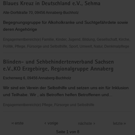
Blaues Kreuz in Deutschland e.V., Sehma
Kreuz
in
Alte-Dorfstraße 70, 09456 Annaberg-Buchholz
Deutschland
Begegnungsgruppe für Alkoholkranke und Suchtgefährdete sowie
e.V.,
deren Angehörige
Annaberg-
Buchholz
Engagementbereich(e) Familie, Kinder, Jugend, Bildung, Gesellschaft, Kirche,
Politik, Pflege, Fürsorge und Selbsthilfe, Sport, Umwelt, Natur, Denkmalpflege
Blaues
Blinden- und Sehbehindertenverband Sachsen
Kreuz
e.V.,KO Erzgebirge, Regionalgruppe Annaberg
in
Deutschland
Eschenweg 6, 09456 Annaberg-Buchholz
e.V.,
Wir sind ein Verein der Selbsthilfe und setzen uns ein für Inklusion
Sehma
und Teilhabe. Wir , als Betroffen helfen Betroffenen und...
Engagementbereich(e) Pflege, Fürsorge und Selbsthilfe
Blinden-
und
erste
vorige
nächste
letzte
Sehbehindertenverband
Seite 1 von 8