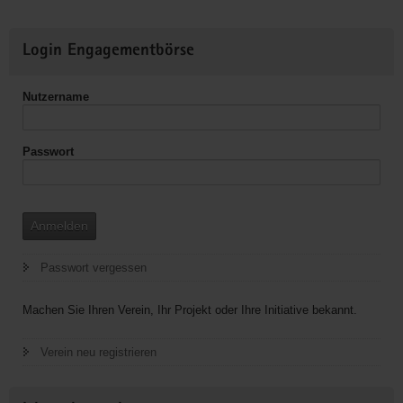
Sachsen
e.V.,KO
Weitere
Erzgebirge,
Login Engagementbörse
Informationen
Regionalgruppe
Annaberg
Nutzername
Passwort
Anmelden
Passwort vergessen
Machen Sie Ihren Verein, Ihr Projekt oder Ihre Initiative bekannt.
Verein neu registrieren