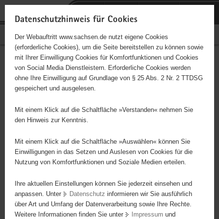
P
Portalübergreifende
o
H
Navigation
Datenschutzhinweis für Cookies
r
a
S
Bürgerschaftliches Engagement
Der Webauftritt www.sachsen.de nutzt eigene Cookies
t
u
e
(erforderliche Cookies), um die Seite bereitstellen zu können sowie
a
p
r
mit Ihrer Einwilligung Cookies für Komfortfunktionen und Cookies
l
t
v
Hauptinhalt
Engagementbörse
von Social Media Dienstleistern. Erforderliche Cookies werden
ü
i
i
ohne Ihre Einwilligung auf Grundlage von § 25 Abs. 2 Nr. 2 TTDSG
b
n
c
gespeichert und ausgelesen.
e
h
e
Ergebnisse auf Karte anzeigen
r
a
Mit einem Klick auf die Schaltfläche »Verstanden« nehmen Sie
g
l
den Hinweis zur Kenntnis.
r
t
Alles
Initiativen
Projekte
e
Mit einem Klick auf die Schaltfläche »Auswählen« können Sie
Nach Alphabet
Nach Postleitzahl
i
Einwilligungen in das Setzen und Auslesen von Cookies für die
Nutzung von Komfortfunktionen und Soziale Medien erteilen.
f
e
Ihre aktuellen Einstellungen können Sie jederzeit einsehen und
57 Suchergebnisse
n
anpassen. Unter
Datenschutz
informieren wir Sie ausführlich
d
über Art und Umfang der Datenverarbeitung sowie Ihre Rechte.
EIBE e. V. Freital Somsdorf
e
Weitere Informationen finden Sie unter
Impressum
und
N