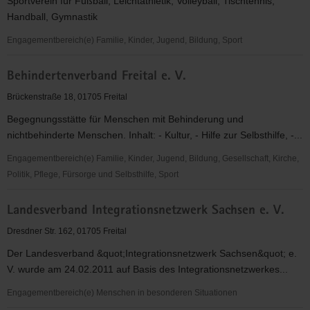
Sportverein für Fußball, Leichtathletik, Volleyball, Tischtennis,
Handball, Gymnastik
Engagementbereich(e) Familie, Kinder, Jugend, Bildung, Sport
SG
Behindertenverband Freital e. V.
Weißig
1861
Brückenstraße 18, 01705 Freital
e.V.
Begegnungsstätte für Menschen mit Behinderung und
nichtbehinderte Menschen. Inhalt: - Kultur, - Hilfe zur Selbsthilfe, -...
Engagementbereich(e) Familie, Kinder, Jugend, Bildung, Gesellschaft, Kirche,
Politik, Pflege, Fürsorge und Selbsthilfe, Sport
Behindertenverband
Landesverband Integrationsnetzwerk Sachsen e. V.
Freital
e.
Dresdner Str. 162, 01705 Freital
V.
Der Landesverband &quot;Integrationsnetzwerk Sachsen&quot; e.
V. wurde am 24.02.2011 auf Basis des Integrationsnetzwerkes...
Engagementbereich(e) Menschen in besonderen Situationen