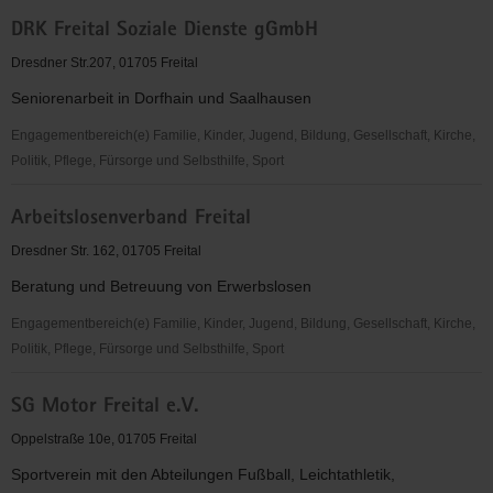
Landesverband
DRK Freital Soziale Dienste gGmbH
Integrationsnetzwerk
Sachsen
Dresdner Str.207, 01705 Freital
e.
Seniorenarbeit in Dorfhain und Saalhausen
V.
Engagementbereich(e) Familie, Kinder, Jugend, Bildung, Gesellschaft, Kirche,
Politik, Pflege, Fürsorge und Selbsthilfe, Sport
DRK
Arbeitslosenverband Freital
Freital
Soziale
Dresdner Str. 162, 01705 Freital
Dienste
Beratung und Betreuung von Erwerbslosen
gGmbH
Engagementbereich(e) Familie, Kinder, Jugend, Bildung, Gesellschaft, Kirche,
Politik, Pflege, Fürsorge und Selbsthilfe, Sport
Arbeitslosenverband
SG Motor Freital e.V.
Freital
Oppelstraße 10e, 01705 Freital
Sportverein mit den Abteilungen Fußball, Leichtathletik,