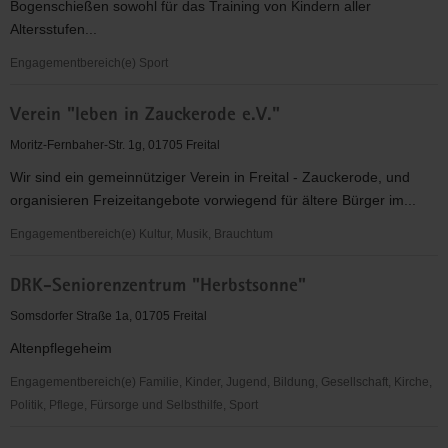
Bogenschießen sowohl für das Training von Kindern aller
Altersstufen...
Engagementbereich(e) Sport
SG
Verein "leben in Zauckerode e.V."
Motor
Freital
Moritz-Fernbaher-Str. 1g, 01705 Freital
e.V.
Wir sind ein gemeinnütziger Verein in Freital - Zauckerode, und
organisieren Freizeitangebote vorwiegend für ältere Bürger im...
Engagementbereich(e) Kultur, Musik, Brauchtum
Verein
DRK-Seniorenzentrum "Herbstsonne"
"leben
in
Somsdorfer Straße 1a, 01705 Freital
Zauckerode
Altenpflegeheim
e.V."
Engagementbereich(e) Familie, Kinder, Jugend, Bildung, Gesellschaft, Kirche,
Politik, Pflege, Fürsorge und Selbsthilfe, Sport
DRK-