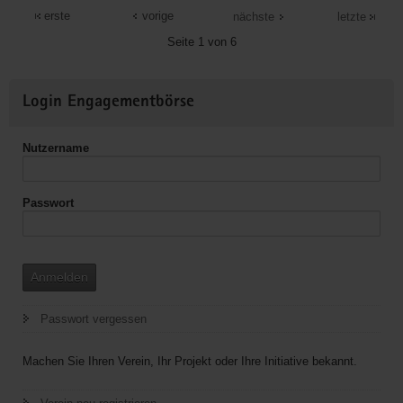
Seniorenzentrum
erste
vorige
nächste
letzte
"Herbstsonne"
Seite 1 von 6
Weitere
Login Engagementbörse
Informationen
Nutzername
Passwort
Anmelden
Passwort vergessen
Machen Sie Ihren Verein, Ihr Projekt oder Ihre Initiative bekannt.