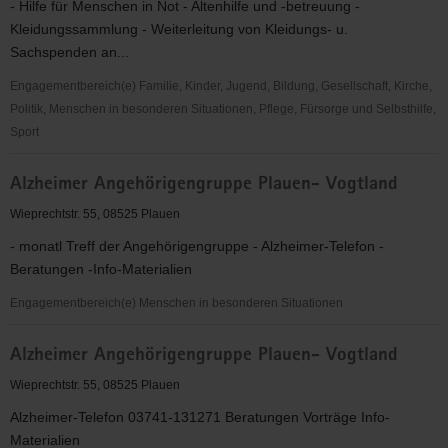
- Hilfe für Menschen in Not - Altenhilfe und -betreuung -
Kleidungssammlung - Weiterleitung von Kleidungs- u.
Sachspenden an...
Engagementbereich(e) Familie, Kinder, Jugend, Bildung, Gesellschaft, Kirche,
Politik, Menschen in besonderen Situationen, Pflege, Fürsorge und Selbsthilfe,
Sport
Advent-
Alzheimer Angehörigengruppe Plauen- Vogtland
Wohlfahrtswerk
e.
Wieprechtstr. 55, 08525 Plauen
V.
- monatl Treff der Angehörigengruppe - Alzheimer-Telefon -
Helferkreis
Beratungen -Info-Materialien
Vogtland
Engagementbereich(e) Menschen in besonderen Situationen
Alzheimer
Alzheimer Angehörigengruppe Plauen- Vogtland
Angehörigengruppe
Plauen-
Wieprechtstr. 55, 08525 Plauen
Vogtland
Alzheimer-Telefon 03741-131271 Beratungen Vorträge Info-
Materialien