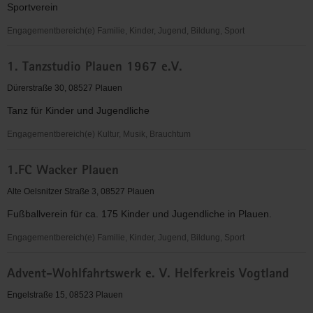
Sportverein
Engagementbereich(e) Familie, Kinder, Jugend, Bildung, Sport
1.
1. Tanzstudio Plauen 1967 e.V.
FC
Wacker
Dürerstraße 30, 08527 Plauen
Plauen
Tanz für Kinder und Jugendliche
e.V.
Engagementbereich(e) Kultur, Musik, Brauchtum
1.
1.FC Wacker Plauen
Tanzstudio
Plauen
Alte Oelsnitzer Straße 3, 08527 Plauen
1967
Fußballverein für ca. 175 Kinder und Jugendliche in Plauen.
e.V.
Engagementbereich(e) Familie, Kinder, Jugend, Bildung, Sport
1.FC
Advent-Wohlfahrtswerk e. V. Helferkreis Vogtland
Wacker
Plauen
Engelstraße 15, 08523 Plauen