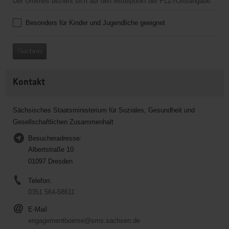
Der Umkreis bezieht sich auf den Mittelpunkt der PLZ-/Ortsangabe.
Besonders für Kinder und Jugendliche geeignet
Suchen
Kontakt
Sächsisches Staatsministerium für Soziales, Gesundheit und
Gesellschaftlichen Zusammenhalt
Besucheradresse:
Albertstraße 10
01097 Dresden
Telefon:
0351 564-58611
E-Mail
engagementboerse@sms.sachsen.de