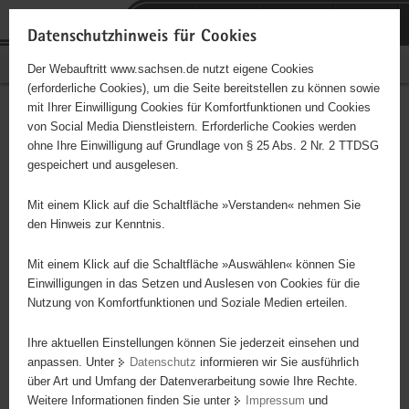
P
Portalübergreifende
o
H
Navigation
Datenschutzhinweis für Cookies
r
a
S
Bürgerschaftliches Engagement
Der Webauftritt www.sachsen.de nutzt eigene Cookies
t
u
e
(erforderliche Cookies), um die Seite bereitstellen zu können sowie
a
p
r
mit Ihrer Einwilligung Cookies für Komfortfunktionen und Cookies
l
t
v
Hauptinhalt
Engagementbörse
von Social Media Dienstleistern. Erforderliche Cookies werden
ü
i
i
ohne Ihre Einwilligung auf Grundlage von § 25 Abs. 2 Nr. 2 TTDSG
b
n
c
gespeichert und ausgelesen.
e
h
e
Ergebnisse auf Karte anzeigen
r
a
Mit einem Klick auf die Schaltfläche »Verstanden« nehmen Sie
g
l
den Hinweis zur Kenntnis.
r
t
Alles
Initiativen
Projekte
e
Mit einem Klick auf die Schaltfläche »Auswählen« können Sie
Nach Alphabet
Nach Postleitzahl
i
Einwilligungen in das Setzen und Auslesen von Cookies für die
Nutzung von Komfortfunktionen und Soziale Medien erteilen.
f
e
Ihre aktuellen Einstellungen können Sie jederzeit einsehen und
106 Suchergebnisse
n
anpassen. Unter
Datenschutz
informieren wir Sie ausführlich
d
über Art und Umfang der Datenverarbeitung sowie Ihre Rechte.
"ALSO" Plauen e. V.
e
Weitere Informationen finden Sie unter
Impressum
und
N