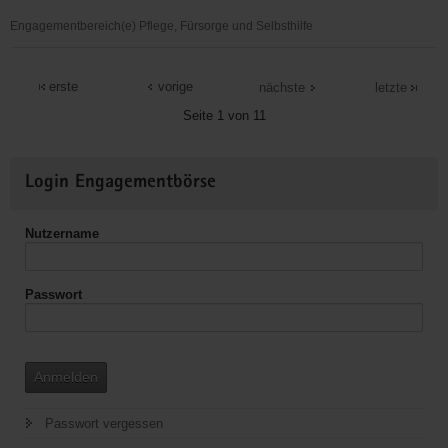
Engagementbereich(e) Pflege, Fürsorge und Selbsthilfe
Alzheimer
Angehörigengruppe
erste
vorige
nächste
letzte
Plauen-
Seite 1 von 11
Vogtland
Weitere
Login Engagementbörse
Informationen
Nutzername
Passwort
Anmelden
Passwort vergessen