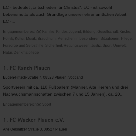
(EC)
EC - bedeutet „Entschieden für Christus“. EC - ist sowohl
-
Lebensmotto als auch Grundlage unserer ehrenamtlichen Arbeit.
Jugendkreis
EC -...
Plauen
Engagementbereich(e) Familie, Kinder, Jugend, Bildung, Gesellschaft, Kirche,
Politik, Kultur, Musik, Brauchtum, Menschen in besonderen Situationen, Pflege,
Fürsorge und Selbsthilfe, Sicherheit, Rettungswesen, Justiz, Sport, Umwelt,
Natur, Denkmalpflege
"Entschieden
1. FC Ranch Plauen
für
Christus"
Eugen-Fritsch-Straße 7, 08523 Plauen, Vogtland
(EC)
Sportverein mit ca. 110 Fußballern (Männer, Alte Herren und drei
Neuensalz
Nachwuchsmannschaften zwischen 7 und 15 Jahren), ca. 20...
Engagementbereich(e) Sport
1.
1. FC Wacker Plauen e.V.
FC
Ranch
Alte Oelsnitzer Straße 3, 08527 Plauen
Plauen