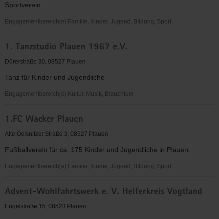
Sportverein
Engagementbereich(e) Familie, Kinder, Jugend, Bildung, Sport
1.
1. Tanzstudio Plauen 1967 e.V.
FC
Wacker
Dürerstraße 30, 08527 Plauen
Plauen
Tanz für Kinder und Jugendliche
e.V.
Engagementbereich(e) Kultur, Musik, Brauchtum
1.
1.FC Wacker Plauen
Tanzstudio
Plauen
Alte Oelsnitzer Straße 3, 08527 Plauen
1967
Fußballverein für ca. 175 Kinder und Jugendliche in Plauen.
e.V.
Engagementbereich(e) Familie, Kinder, Jugend, Bildung, Sport
1.FC
Advent-Wohlfahrtswerk e. V. Helferkreis Vogtland
Wacker
Plauen
Engelstraße 15, 08523 Plauen