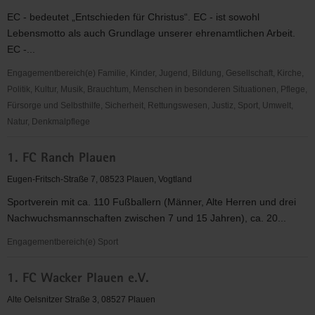
(EC)
EC - bedeutet „Entschieden für Christus“. EC - ist sowohl
-
Lebensmotto als auch Grundlage unserer ehrenamtlichen Arbeit.
Jugendkreis
EC -...
Plauen
Engagementbereich(e) Familie, Kinder, Jugend, Bildung, Gesellschaft, Kirche,
Politik, Kultur, Musik, Brauchtum, Menschen in besonderen Situationen, Pflege,
Fürsorge und Selbsthilfe, Sicherheit, Rettungswesen, Justiz, Sport, Umwelt,
Natur, Denkmalpflege
"Entschieden
1. FC Ranch Plauen
für
Christus"
Eugen-Fritsch-Straße 7, 08523 Plauen, Vogtland
(EC)
Sportverein mit ca. 110 Fußballern (Männer, Alte Herren und drei
Neuensalz
Nachwuchsmannschaften zwischen 7 und 15 Jahren), ca. 20...
Engagementbereich(e) Sport
1.
1. FC Wacker Plauen e.V.
FC
Ranch
Alte Oelsnitzer Straße 3, 08527 Plauen
Plauen