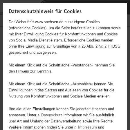
P
Portalübergreifende
o
H
Navigation
Datenschutzhinweis für Cookies
r
a
S
Bürgerschaftliches Engagement
Der Webauftritt www.sachsen.de nutzt eigene Cookies
t
u
e
(erforderliche Cookies), um die Seite bereitstellen zu können sowie
a
p
r
mit Ihrer Einwilligung Cookies für Komfortfunktionen und Cookies
l
t
v
Hauptinhalt
Engagementbörse
von Social Media Dienstleistern. Erforderliche Cookies werden
ü
i
i
ohne Ihre Einwilligung auf Grundlage von § 25 Abs. 2 Nr. 2 TTDSG
b
n
c
gespeichert und ausgelesen.
e
h
e
Ergebnisse auf Karte anzeigen
r
a
Mit einem Klick auf die Schaltfläche »Verstanden« nehmen Sie
g
l
den Hinweis zur Kenntnis.
r
t
Alles
Initiativen
Projekte
e
Mit einem Klick auf die Schaltfläche »Auswählen« können Sie
Nach Alphabet
Nach Postleitzahl
i
Einwilligungen in das Setzen und Auslesen von Cookies für die
Nutzung von Komfortfunktionen und Soziale Medien erteilen.
f
e
Ihre aktuellen Einstellungen können Sie jederzeit einsehen und
116 Suchergebnisse
n
anpassen. Unter
Datenschutz
informieren wir Sie ausführlich
d
über Art und Umfang der Datenverarbeitung sowie Ihre Rechte.
"ALSO" Plauen e. V.
e
Weitere Informationen finden Sie unter
Impressum
und
N