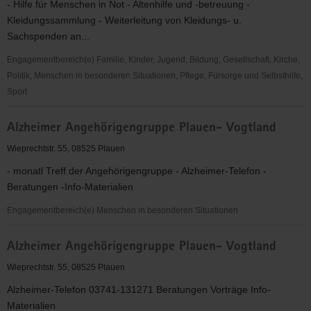
- Hilfe für Menschen in Not - Altenhilfe und -betreuung -
Kleidungssammlung - Weiterleitung von Kleidungs- u.
Sachspenden an...
Engagementbereich(e) Familie, Kinder, Jugend, Bildung, Gesellschaft, Kirche,
Politik, Menschen in besonderen Situationen, Pflege, Fürsorge und Selbsthilfe,
Sport
Advent-
Alzheimer Angehörigengruppe Plauen- Vogtland
Wohlfahrtswerk
e.
Wieprechtstr. 55, 08525 Plauen
V.
- monatl Treff der Angehörigengruppe - Alzheimer-Telefon -
Helferkreis
Beratungen -Info-Materialien
Vogtland
Engagementbereich(e) Menschen in besonderen Situationen
Alzheimer
Alzheimer Angehörigengruppe Plauen- Vogtland
Angehörigengruppe
Plauen-
Wieprechtstr. 55, 08525 Plauen
Vogtland
Alzheimer-Telefon 03741-131271 Beratungen Vorträge Info-
Materialien