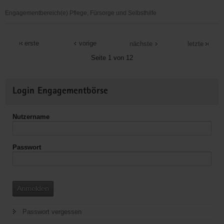
Engagementbereich(e) Pflege, Fürsorge und Selbsthilfe
Alzheimer
Angehörigengruppe
erste
vorige
nächste
letzte
Plauen-
Seite 1 von 12
Vogtland
Weitere
Login Engagementbörse
Informationen
Nutzername
Passwort
Anmelden
Passwort vergessen