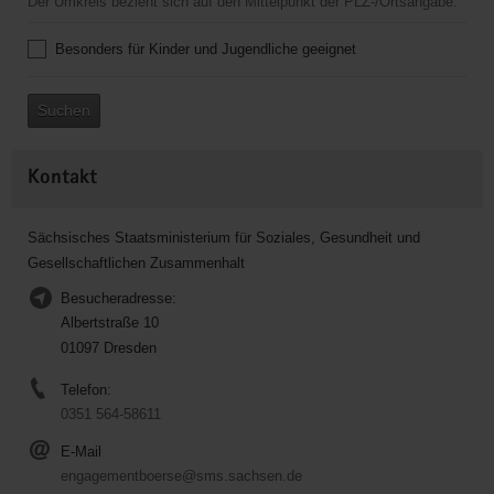
Der Umkreis bezieht sich auf den Mittelpunkt der PLZ-/Ortsangabe.
Besonders für Kinder und Jugendliche geeignet
Suchen
Kontakt
Sächsisches Staatsministerium für Soziales, Gesundheit und
Gesellschaftlichen Zusammenhalt
Besucheradresse:
Albertstraße 10
01097 Dresden
Telefon:
0351 564-58611
E-Mail
engagementboerse@sms.sachsen.de