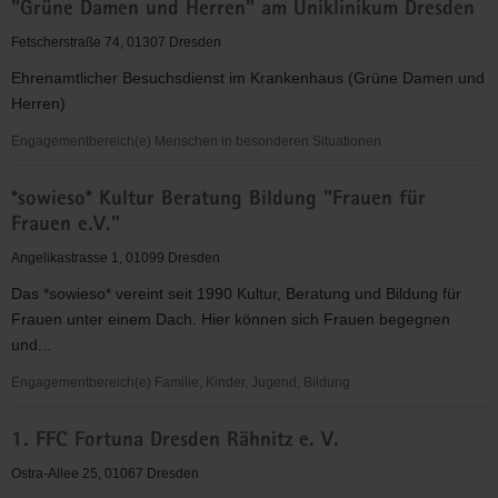
"Grüne Damen und Herren" am Uniklinikum Dresden
für
Christus"
Fetscherstraße 74, 01307 Dresden
(EC)
Ehrenamtlicher Besuchsdienst im Krankenhaus (Grüne Damen und
-
Herren)
Elbingeröder
Jugendverband
Engagementbereich(e) Menschen in besonderen Situationen
(EEC)
"Grüne
Gruppe
*sowieso* Kultur Beratung Bildung "Frauen für
Damen
Dresden
Frauen e.V."
und
Herren"
Angelikastrasse 1, 01099 Dresden
am
Das *sowieso* vereint seit 1990 Kultur, Beratung und Bildung für
Uniklinikum
Frauen unter einem Dach. Hier können sich Frauen begegnen
Dresden
und...
Engagementbereich(e) Familie, Kinder, Jugend, Bildung
*sowieso*
1. FFC Fortuna Dresden Rähnitz e. V.
Kultur
Beratung
Ostra-Allee 25, 01067 Dresden
Bildung