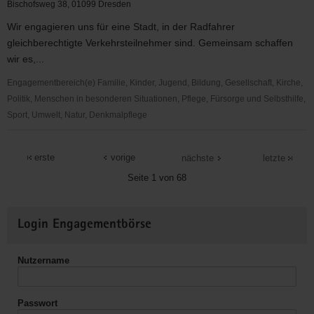
Skeleton
Bischofsweg 38, 01099 Dresden
&
Wir engagieren uns für eine Stadt, in der Radfahrer
Bobsport
gleichberechtigte Verkehrsteilnehmer sind. Gemeinsam schaffen
des
wir es,...
Dresdner
SC
Engagementbereich(e) Familie, Kinder, Jugend, Bildung, Gesellschaft, Kirche,
1898
Politik, Menschen in besonderen Situationen, Pflege, Fürsorge und Selbsthilfe,
e.V.
Sport, Umwelt, Natur, Denkmalpflege
ADFC
Dresden
erste
vorige
nächste
letzte
e.
Seite 1 von 68
V.
Weitere
Login Engagementbörse
Informationen
Nutzername
Passwort