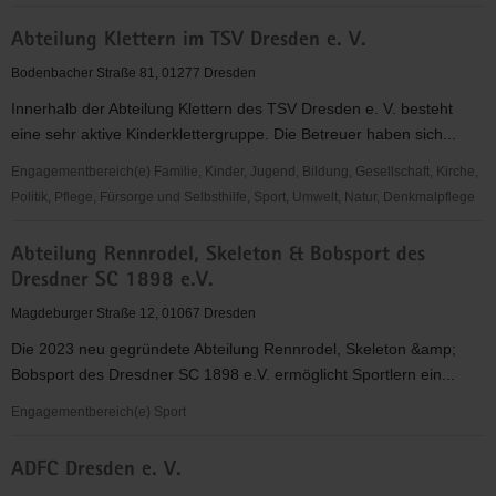
abcd
Abteilung Klettern im TSV Dresden e. V.
-
Alphabetisierung,
Bodenbacher Straße 81, 01277 Dresden
Bildung,
Innerhalb der Abteilung Klettern des TSV Dresden e. V. besteht
Chancen
eine sehr aktive Kinderklettergruppe. Die Betreuer haben sich...
in
Dresden
Engagementbereich(e) Familie, Kinder, Jugend, Bildung, Gesellschaft, Kirche,
e.V.
Politik, Pflege, Fürsorge und Selbsthilfe, Sport, Umwelt, Natur, Denkmalpflege
Abteilung
Abteilung Rennrodel, Skeleton & Bobsport des
Klettern
Dresdner SC 1898 e.V.
im
TSV
Magdeburger Straße 12, 01067 Dresden
Dresden
Die 2023 neu gegründete Abteilung Rennrodel, Skeleton &amp;
e.
Bobsport des Dresdner SC 1898 e.V. ermöglicht Sportlern ein...
V.
Engagementbereich(e) Sport
Abteilung
ADFC Dresden e. V.
Rennrodel,