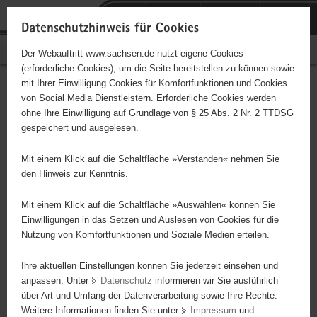
P
Portalübergreifende
o
H
Navigation
Datenschutzhinweis für Cookies
r
a
S
Bürgerschaftliches Engagement
Der Webauftritt www.sachsen.de nutzt eigene Cookies
t
u
e
(erforderliche Cookies), um die Seite bereitstellen zu können sowie
a
p
r
mit Ihrer Einwilligung Cookies für Komfortfunktionen und Cookies
l
t
v
Hauptinhalt
Engagementbörse
von Social Media Dienstleistern. Erforderliche Cookies werden
ü
i
i
ohne Ihre Einwilligung auf Grundlage von § 25 Abs. 2 Nr. 2 TTDSG
b
n
c
gespeichert und ausgelesen.
e
h
e
Ergebnisse auf Karte anzeigen
r
a
Mit einem Klick auf die Schaltfläche »Verstanden« nehmen Sie
g
l
den Hinweis zur Kenntnis.
r
t
Alles
Initiativen
Projekte
e
Mit einem Klick auf die Schaltfläche »Auswählen« können Sie
Nach Alphabet
Nach Postleitzahl
i
Einwilligungen in das Setzen und Auslesen von Cookies für die
Nutzung von Komfortfunktionen und Soziale Medien erteilen.
f
e
Ihre aktuellen Einstellungen können Sie jederzeit einsehen und
671 Suchergebnisse
n
anpassen. Unter
Datenschutz
informieren wir Sie ausführlich
d
über Art und Umfang der Datenverarbeitung sowie Ihre Rechte.
"coloRadio" Radio-Initiative Dresden e.V.
e
Weitere Informationen finden Sie unter
Impressum
und
N