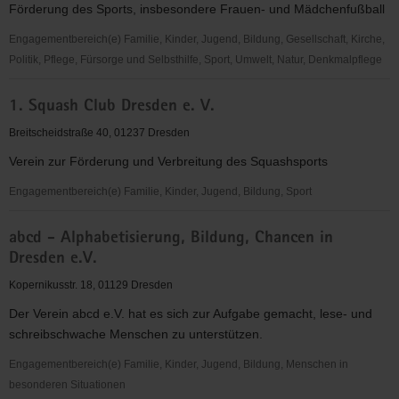
Förderung des Sports, insbesondere Frauen- und Mädchenfußball
"Frauen
für
Engagementbereich(e) Familie, Kinder, Jugend, Bildung, Gesellschaft, Kirche,
Frauen
Politik, Pflege, Fürsorge und Selbsthilfe, Sport, Umwelt, Natur, Denkmalpflege
e.V."
1.
1. Squash Club Dresden e. V.
FFC
Fortuna
Breitscheidstraße 40, 01237 Dresden
Dresden
Verein zur Förderung und Verbreitung des Squashsports
Rähnitz
e.
Engagementbereich(e) Familie, Kinder, Jugend, Bildung, Sport
V.
1.
abcd - Alphabetisierung, Bildung, Chancen in
Squash
Dresden e.V.
Club
Dresden
Kopernikusstr. 18, 01129 Dresden
e.
Der Verein abcd e.V. hat es sich zur Aufgabe gemacht, lese- und
V.
schreibschwache Menschen zu unterstützen.
Engagementbereich(e) Familie, Kinder, Jugend, Bildung, Menschen in
besonderen Situationen