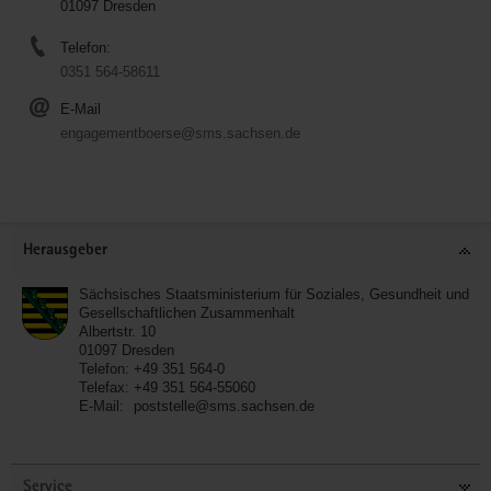
01097 Dresden
Telefon:
0351 564-58611
E-Mail
engagementboerse@sms.sachsen.de
Service
Herausgeber
Sächsisches Staatsministerium für Soziales, Gesundheit und
Gesellschaftlichen Zusammenhalt
Albertstr. 10
01097
Dresden
Telefon:
+49 351 564-0
Telefax:
+49 351 564-55060
E-Mail:
poststelle@sms.sachsen.de
Service