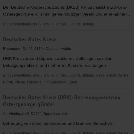
Seifersdorf
Der Deutsche Kinderschutzbund (DKSB) KV Sächsische Schweiz-
"Haus
Osterzgebirge e.V. ist ein gemeinnütziger Verein und anerkannter...
Waldblick"
Engagementbereich(e) Familie, Kinder, Jugend, Bildung
Deutscher
Deutsches Rotes Kreuz
Kinderschutzbund
KV
Rabenauer Str. 45, 01744 Dippoldiswalde
Sächsische
DRK Kreisverband Dippoldiswalde mit vielfältigen sozialen
Schweiz-
Betätigungsfeldern und mehreren Kindereinrichtungen
Osterzgebirge
e.V.
Engagementbereich(e) Familie, Kinder, Jugend, Bildung, Gesellschaft, Kirche,
Politik, Pflege, Fürsorge und Selbsthilfe, Sport
Deutsches
Deutsches Rotes Kreuz (DRK)-Betreuungszentrum
Rotes
Osterzgebirge gGmbH
Kreuz
Am Heidepark 6, 01744 Dippoldiswalde
Betreuung von alten, behinderten und kranken Menschen.
Engagementbereich(e) Familie, Kinder, Jugend, Bildung, Gesellschaft, Kirche,