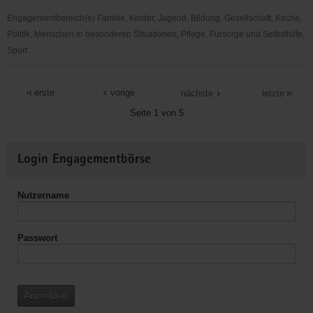
Engagementbereich(e) Familie, Kinder, Jugend, Bildung, Gesellschaft, Kirche,
Politik, Menschen in besonderen Situationen, Pflege, Fürsorge und Selbsthilfe,
Sport
Dt.
Kinderschutzbund
erste
vorige
nächste
letzte
KV
Seite 1 von 5
Weißeritzkreise
e.V.
Weitere
Login Engagementbörse
Informationen
Nutzername
Passwort
Anmelden