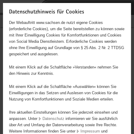
P
Portalübergreifende
o
H
Navigation
Datenschutzhinweis für Cookies
r
a
S
Bürgerschaftliches Engagement
Der Webauftritt www.sachsen.de nutzt eigene Cookies
t
u
e
(erforderliche Cookies), um die Seite bereitstellen zu können sowie
a
p
r
mit Ihrer Einwilligung Cookies für Komfortfunktionen und Cookies
l
t
v
Hauptinhalt
Engagementbörse
von Social Media Dienstleistern. Erforderliche Cookies werden
ü
i
i
ohne Ihre Einwilligung auf Grundlage von § 25 Abs. 2 Nr. 2 TTDSG
b
n
c
gespeichert und ausgelesen.
e
h
e
Ergebnisse auf Karte anzeigen
r
a
Mit einem Klick auf die Schaltfläche »Verstanden« nehmen Sie
g
l
den Hinweis zur Kenntnis.
r
t
Alles
Initiativen
Projekte
e
Mit einem Klick auf die Schaltfläche »Auswählen« können Sie
Nach Alphabet
Nach Postleitzahl
i
Einwilligungen in das Setzen und Auslesen von Cookies für die
Nutzung von Komfortfunktionen und Soziale Medien erteilen.
f
e
Ihre aktuellen Einstellungen können Sie jederzeit einsehen und
41 Suchergebnisse
n
anpassen. Unter
Datenschutz
informieren wir Sie ausführlich
d
über Art und Umfang der Datenverarbeitung sowie Ihre Rechte.
"Dipps lebt" e. V.
e
Weitere Informationen finden Sie unter
Impressum
und
N