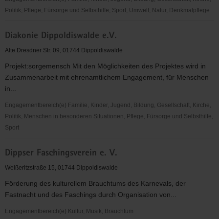
Politik, Pflege, Fürsorge und Selbsthilfe, Sport, Umwelt, Natur, Denkmalpflege
Deutsches
Diakonie Dippoldiswalde e.V.
Rotes
Kreuz
Alte Dresdner Str. 09, 01744 Dippoldiswalde
(DRK)-
Projekt:sorgemensch Mit den Möglichkeiten des Projektes wird in
Betreuungszentrum
Zusammenarbeit mit ehrenamtlichem Engagement, für Menschen
Osterzgebirge
in...
gGmbH
Engagementbereich(e) Familie, Kinder, Jugend, Bildung, Gesellschaft, Kirche,
Politik, Menschen in besonderen Situationen, Pflege, Fürsorge und Selbsthilfe,
Sport
Diakonie
Dippser Faschingsverein e. V.
Dippoldiswalde
e.V.
Weißeritzstraße 15, 01744 Dippoldiswalde
Förderung des kulturellem Brauchtums des Karnevals, der
Fastnacht und des Faschings durch Organisation von...
Engagementbereich(e) Kultur, Musik, Brauchtum