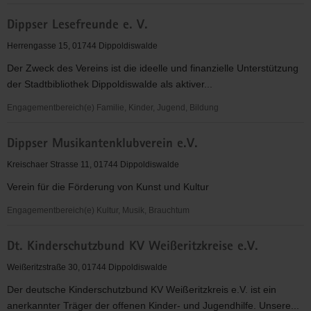
Dippser
Dippser Lesefreunde e. V.
Faschingsverein
e.
Herrengasse 15, 01744 Dippoldiswalde
V.
Der Zweck des Vereins ist die ideelle und finanzielle Unterstützung
der Stadtbibliothek Dippoldiswalde als aktiver...
Engagementbereich(e) Familie, Kinder, Jugend, Bildung
Dippser
Dippser Musikantenklubverein e.V.
Lesefreunde
e.
Kreischaer Strasse 11, 01744 Dippoldiswalde
V.
Verein für die Förderung von Kunst und Kultur
Engagementbereich(e) Kultur, Musik, Brauchtum
Dippser
Dt. Kinderschutzbund KV Weißeritzkreise e.V.
Musikantenklubverein
e.V.
Weißeritzstraße 30, 01744 Dippoldiswalde
Der deutsche Kinderschutzbund KV Weißeritzkreis e.V. ist ein
anerkannter Träger der offenen Kinder- und Jugendhilfe. Unsere...